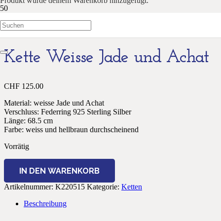
Produkt
wurde deinem Warenkorb hinzugefügt.
Start
/
Ketten
/ Kette Weisse Jade und Achat
Kette Weisse Jade und Achat
CHF
125.00
Material: weisse Jade und Achat
Verschluss: Federring 925 Sterling Silber
Länge: 68.5 cm
Farbe: weiss und hellbraun durchscheinend
Vorrätig
Kette
IN DEN WARENKORB
Weisse
Jade
Artikelnummer:
K220515
Kategorie:
Ketten
und
Achat
Beschreibung
Menge