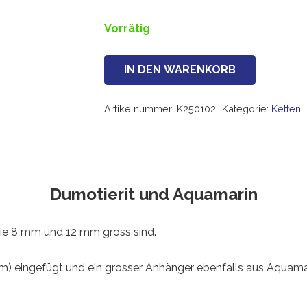
Vorrätig
IN DEN WARENKORB
Kette
Dumotierit
Artikelnummer:
K250102
Kategorie:
Ketten
und
Aquamarin
Menge
Dumotierit und Aquamarin
 die 8 mm und 12 mm gross sind.
mm) eingefügt und ein grosser Anhänger ebenfalls aus Aquama